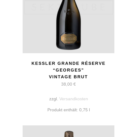
KESSLER GRANDE RÉSERVE
“GEORGES”
VINTAGE BRUT
38,00
€
zzgl.
Versandkosten
Produkt enthält: 0,75
l