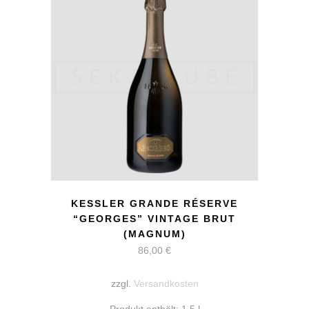
KESSLER GRANDE RÉSERVE
“GEORGES” VINTAGE BRUT
(MAGNUM)
86,00
€
zzgl.
Versandkosten
Produkt enthält: 1,5
l