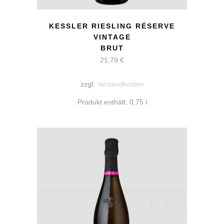
KESSLER RIESLING RÉSERVE
VINTAGE
BRUT
21,79
€
zzgl.
Versandkosten
Produkt enthält: 0,75
l